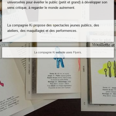
universelles pour éveiller le public (petit et grand) à développer son
sens critique, à regarder le monde autrement.
esse
tact
La compagnie Ki propose des spectacles jeunes publics, des
ateliers, des maquillages et des performences.
La compagnie Ki
website uses
Flyers
.