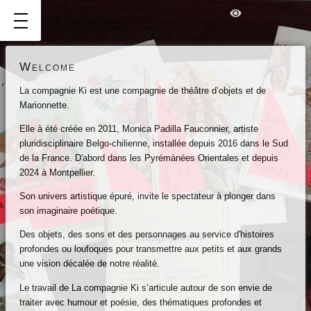
Welcome
La compagnie Ki est une compagnie de théâtre d’objets et de
Marionnette.
Welcome
Elle à été créée en 2011,
Monica Padilla Fauconnier
, artiste
Spectacles
pluridisciplinaire Belgo-chilienne, installée depuis 2016 dans le Sud
ld
de la France. D'abord dans les Pyrémànées Orientales et depuis
2024 à Montpellier.
pectacles
genda
Son univers artistique épuré, invite le spectateur à plonger dans
teliers
son imaginaire poétique.
t
Des objets, des sons et des personnages au service d'histoires
quillages
profondes ou loufoques pour transmettre aux petits et aux grands
une vision décalée de notre réalité.
tres
oses
Le travail de La compagnie Ki s’articule autour de son envie de
ticles
traiter avec humour et poésie, des thématiques profondes et